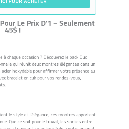
 ICI POUR ACHETER
Pour Le Prix D’1 – Seulement
45$ !
e à chaque occasion ? Découvrez le pack Duo
nnelle qui réunit deux montres élégantes dans un
 acier inoxydable pour affirmer votre présence au
vec bracelet en cuir pour vos rendez-vous,
ts.
ent le style et l’élégance, ces montres apportent
e. Que ce soit pour le travail, les sorties entre
s aurez toujours la montre idéale à votre poignet.