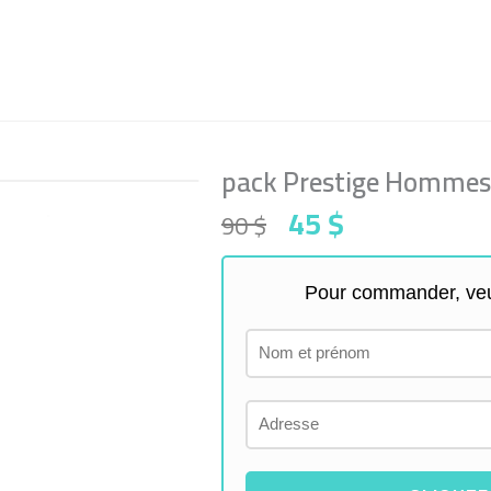
pack Prestige Hommes
Original
Current
45
$
90
$
price
price
was:
is:
90 $.
45 $.
Pour commander, veui