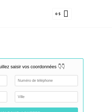
0
$
llez saisir vos coordonnées 👇👇