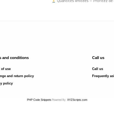
Quantités limitées – Profitez de l
 and conditions
Call us
 of use
Call us
nge and return policy
Frequently as
y policy
Powered By :
PHP Code Snippets
XYZScripts.com