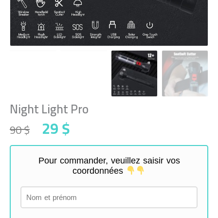
Night Light Pro
Original
Current
29
$
90
$
price
price
was:
is:
90 $.
29 $.
Pour commander, veuillez saisir vos
coordonnées