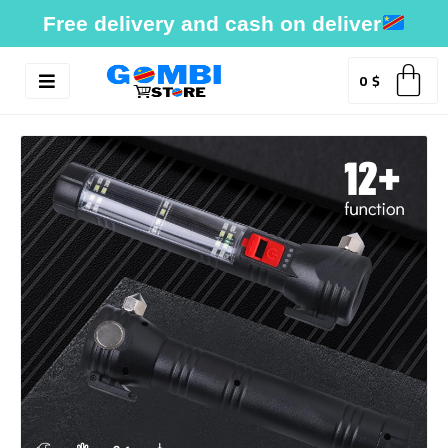
Skip
Free delivery and cash on deliver
to
content
0
$