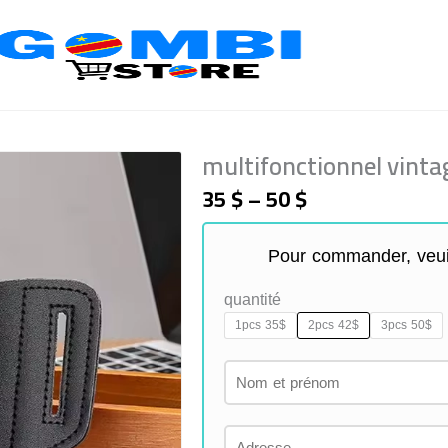
multifonctionnel vint
Price
35
$
–
50
$
range:
35 $
Pour commander, veui
through
50 $
quantité
1pcs 35$
2pcs 42$
3pcs 50$