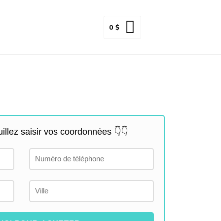
0
$
llez saisir vos coordonnées 👇👇