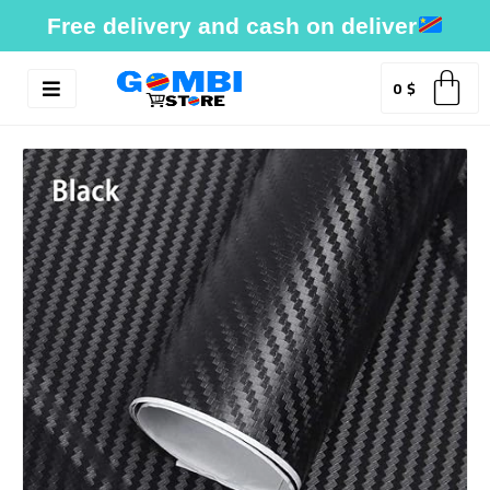
Skip
Free delivery and cash on deliver
to
content
0
$