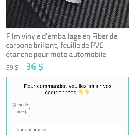
Film vinyle d'emballage en Fiber de
carbone brillant, feuille de PVC
étanche pour moto automobile
Original
Current
36
$
59
$
price
price
was:
is:
59 $.
36 $.
Pour commander, veuillez saisir vos
coordonnées
Quantite
2=36$